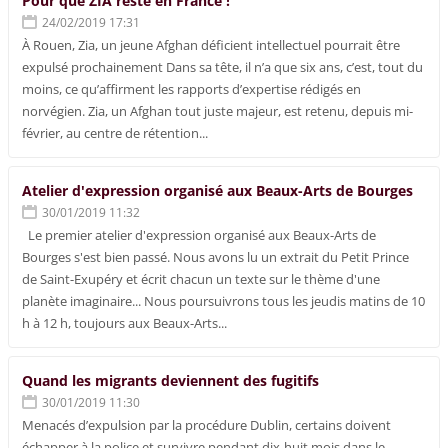
Pour que ZIA reste en France !
24/02/2019 17:31
À Rouen, Zia, un jeune Afghan déficient intellectuel pourrait être
expulsé prochainement Dans sa tête, il n’a que six ans, c’est, tout du
moins, ce qu’affirment les rapports d’expertise rédigés en
norvégien. Zia, un Afghan tout juste majeur, est retenu, depuis mi-
février, au centre de rétention...
Atelier d'expression organisé aux Beaux-Arts de Bourges
30/01/2019 11:32
Le premier atelier d'expression organisé aux Beaux-Arts de
Bourges s'est bien passé. Nous avons lu un extrait du Petit Prince
de Saint-Exupéry et écrit chacun un texte sur le thème d'une
planète imaginaire... Nous poursuivrons tous les jeudis matins de 10
h à 12 h, toujours aux Beaux-Arts...
Quand les migrants deviennent des fugitifs
30/01/2019 11:30
Menacés d’expulsion par la procédure Dublin, certains doivent
échapper à la police et survivre pendant dix-huit mois dans le