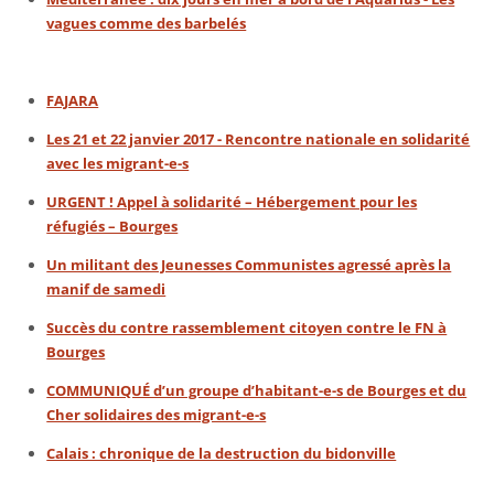
vagues comme des barbelés
FAJARA
Les 21 et 22 janvier 2017 - Rencontre nationale en solidarité
avec les migrant-e-s
URGENT ! Appel à solidarité – Hébergement pour les
réfugiés – Bourges
Un militant des Jeunesses Communistes agressé après la
manif de samedi
Succès du contre rassemblement citoyen contre le FN à
Bourges
COMMUNIQUÉ d’un groupe d’habitant-e-s de Bourges et du
Cher solidaires des migrant-e-s
Calais : chronique de la destruction du bidonville