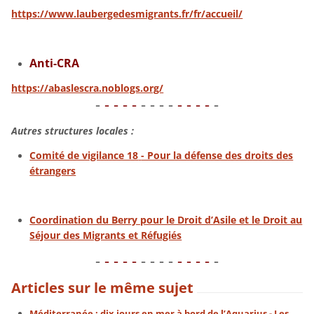
https://www.laubergedesmigrants.fr/fr/accueil/
Anti-CRA
https://abaslescra.noblogs.org/
-
- - - -
- - - -
- - - -
-
Autres structures locales :
Comité de vigilance 18
- Pour la défense des droits des
étrangers
Coordination du Berry pour le Droit d’Asile et le Droit au
Séjour des Migrants et Réfugiés
-
- - - -
- - - -
- - - -
-
Articles sur le même sujet
Méditerranée : dix jours en mer à bord de l’Aquarius - Les