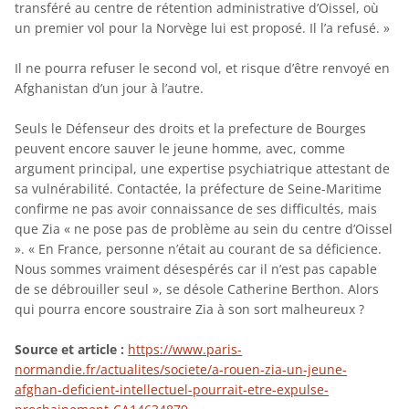
transféré au centre de rétention administrative d’Oissel, où
un premier vol pour la Norvège lui est proposé. Il l’a refusé. »
Il ne pourra refuser le second vol, et risque d’être renvoyé en
Afghanistan d’un jour à l’autre.
Seuls le Défenseur des droits et la prefecture de Bourges
peuvent encore sauver le jeune homme, avec, comme
argument principal, une expertise psychiatrique attestant de
sa vulnérabilité. Contactée, la préfecture de Seine-Maritime
confirme ne pas avoir connaissance de ses difficultés, mais
que Zia « ne pose pas de problème au sein du centre d’Oissel
». « En France, personne n’était au courant de sa déficience.
Nous sommes vraiment désespérés car il n’est pas capable
de se débrouiller seul », se désole Catherine Berthon. Alors
qui pourra encore soustraire Zia à son sort malheureux ?
Source et article :
https://www.paris-
normandie.fr/actualites/societe/a-rouen-zia-un-jeune-
afghan-deficient-intellectuel-pourrait-etre-expulse-