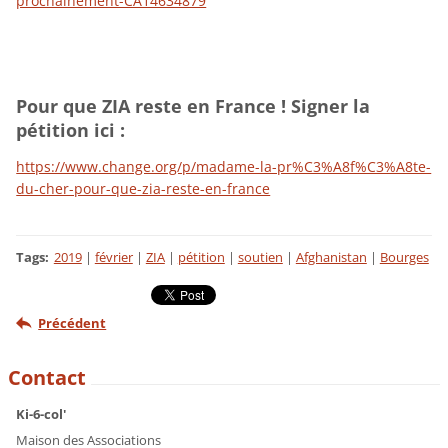
prochainement-CA14634879
Pour que ZIA reste en France ! Signer la
pétition ici :
https://www.change.org/p/madame-la-pr%C3%A8f%C3%A8te-
du-cher-pour-que-zia-reste-en-france
Tags
:
2019
|
février
|
ZIA
|
pétition
|
soutien
|
Afghanistan
|
Bourges
Précédent
Contact
Ki-6-col'
Maison des Associations