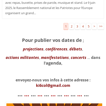
avec repas, buvette, prises de parole, musique et stand. Le 9 juin
2025, le Rassemblement national et les Patriotes pour l’Europe
organisent un grand...
1
2
3
4
5
>
>>
Pour publier vos dates de
;
projections
,
conférences
,
débats
,
actions militantes
,
manifestations
,
concerts
...
dans
agenda
l’
,
envoyez-nous vos infos à cette adresse :
ki6col@gmail.com
...
...
...
...
...
...
...
...
...
...
...