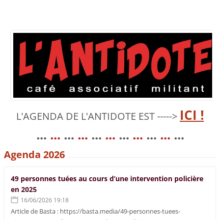
ICI !
L'AGENDA DE L'ANTIDOTE EST ----->
...
...
...
...
...
...
...
...
...
...
...
Agenda 2026
49 personnes tuées au cours d’une intervention policière
en 2025
16/06/2026 19:18
Article de Basta : https://basta.media/49-personnes-tuees-