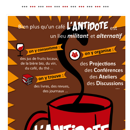
...
...
...
...
...
...
...
...
...
...
...