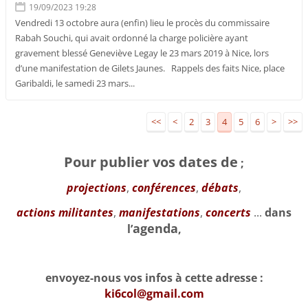
19/09/2023 19:28
Vendredi 13 octobre aura (enfin) lieu le procès du commissaire
Rabah Souchi, qui avait ordonné la charge policière ayant
gravement blessé Geneviève Legay le 23 mars 2019 à Nice, lors
d’une manifestation de Gilets Jaunes. Rappels des faits Nice, place
Garibaldi, le samedi 23 mars...
<<
<
2
3
4
5
6
>
>>
Pour publier vos dates de
;
projections
,
conférences
,
débats
,
actions militantes
,
manifestations
,
concerts
...
dans
agenda
l’
,
envoyez-nous vos infos à cette adresse :
ki6col@gmail.com