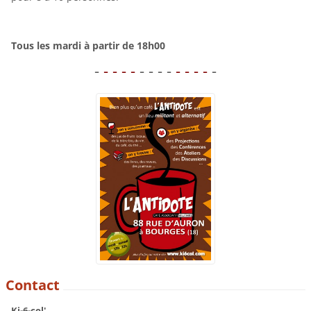
Tous les mardi à partir de 18h00
-
- - - -
- - - -
- - - -
-
Contact
Ki-6-col'