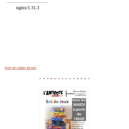
Voir en plein écran
-
- - - -
- - - -
- - - -
-