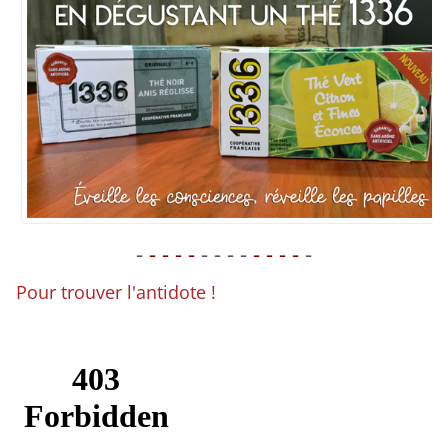
-
- - - -
- - - -
- - - -
-
Pour trouver l'antidote !