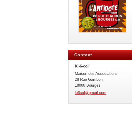
Contact
Ki-6-col'
Maison des Associations
28 Rue Gambon
18000 Bourges
ki6col@g
mail.com