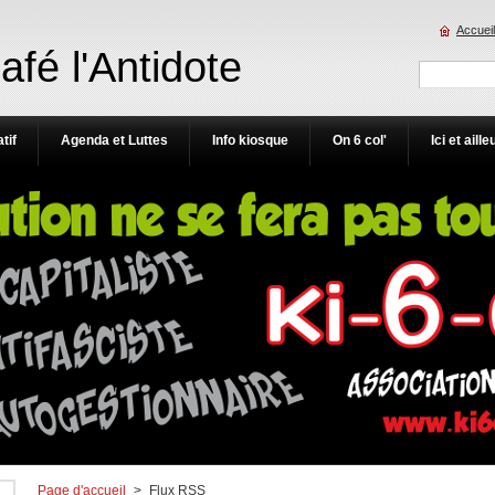
Accueil
Café l'Antidote
tif
Agenda et Luttes
Info kiosque
On 6 col'
Ici et aille
Page d'accueil
>
Flux RSS