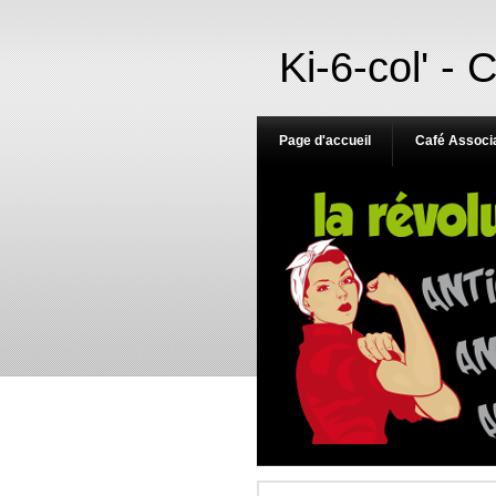
Ki-6-col' - 
Page d'accueil
Café Associa