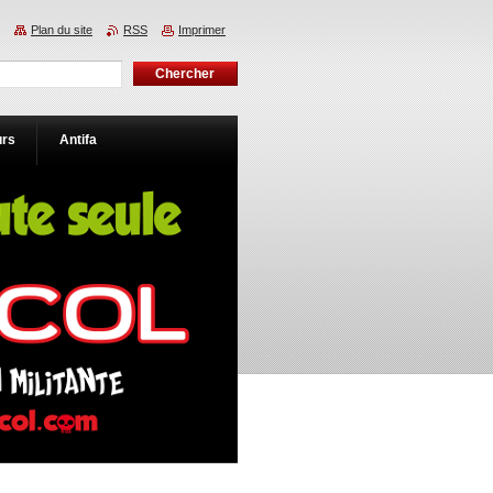
Plan du site
RSS
Imprimer
urs
Antifa