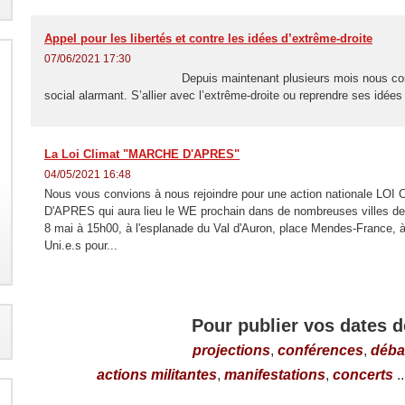
Appel pour les libertés et contre les idées d’extrême-droite
07/06/2021 17:30
Depuis maintenant plusieurs mois nous constatons 
social alarmant. S’allier avec l’extrême-droite ou reprendre ses idées
La Loi Climat "MARCHE D'APRES"
04/05/2021 16:48
Nous vous convions à nous rejoindre pour une action nationale L
D'APRES qui aura lieu le WE prochain dans de nombreuses villes d
8 mai à 15h00, à l'esplanade du Val d'Auron, place Mendes-France, à l'
Uni.e.s pour...
Pour publier vos dates d
projections
,
conférences
,
déba
actions militantes
,
manifestations
,
concerts
..