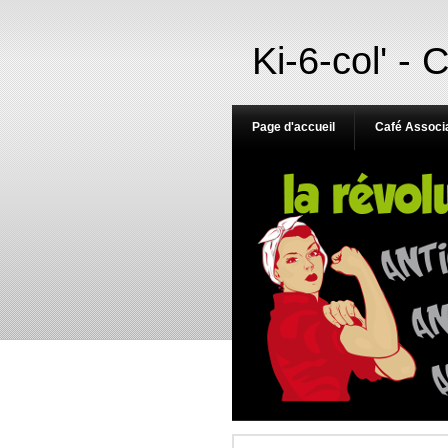
Ki-6-col' - 
Page d'accueil
Café Associa