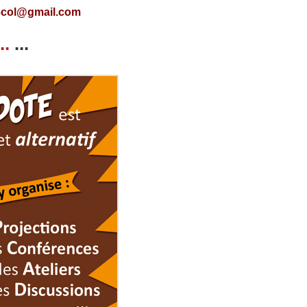
6col@gmail.com
..
...