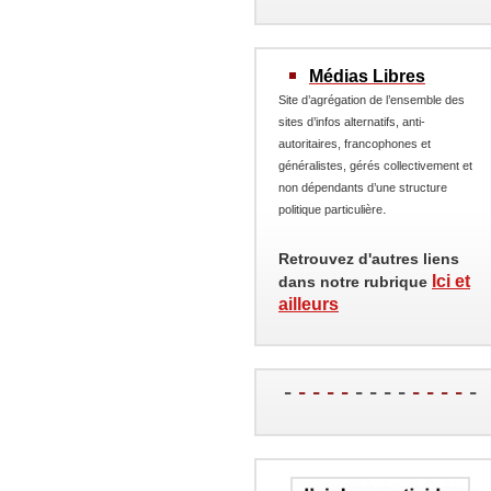
Médias Libres
Site d’agrégation de l’ensemble des
sites d’infos alternatifs, anti-
autoritaires, francophones et
généralistes, gérés collectivement et
non dépendants d’une structure
.
politique particulière
Retrouvez d'autres liens
Ici et
dans notre rubrique
ailleurs
-
- - - -
- - - -
- - - -
-