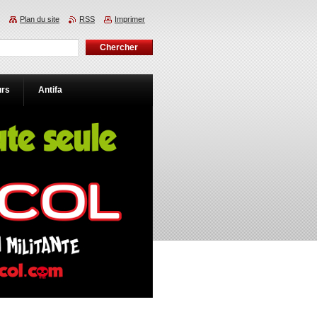
Plan du site
RSS
Imprimer
urs
Antifa