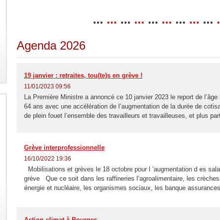
...
...
...
...
...
...
...
...
...
.
Agenda 2026
19 janvier : retraites, tou(te)s en grève !
11/01/2023 09:56
La Première Ministre a annoncé ce 10 janvier 2023 le report de l’âge l
64 ans avec une accélération de l’augmentation de la durée de cotis
de plein fouet l’ensemble des travailleurs et travailleuses, et plus par
Grève interprofessionnelle
16/10/2022 19:36
Mobilisations et grèves le 18 octobre pour l ’augmentation d es salai
grève Que ce soit dans les raffineries l’agroalimentaire, les crèches 
énergie et nucléaire, les organismes sociaux, les banque assurances,
Action climat à Bourges