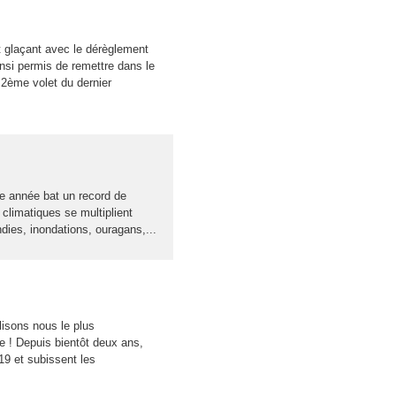
et glaçant avec le dérèglement
nsi permis de remettre dans le
u 2ème volet du dernier
e année bat un record de
climatiques se multiplient
ndies, inondations, ouragans,...
ilisons nous le plus
e ! Depuis bientôt deux ans,
19 et subissent les