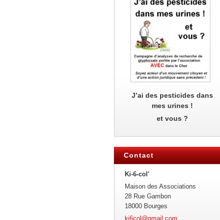
J’ai des pesticides dans
mes urines !
et vous ?
Contact
Ki-6-col'
Maison des Associations
28 Rue Gambon
18000 Bourges
ki6col@g
mail.com