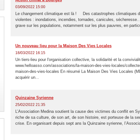
03/09/2022 15:00
Le changement climatique est là ! Des catastrophes climatiques d
violentes : inondations, incendies, tornades, canicules, sécheresse
grave sur les populations, notamment sur les plus pauvres, en particu
Un nouveau lieu pour la Maison Des Vies Locales
18/03/2022 16:15
Un tiers-lieu pour l'organisation collective, la solidarité et la convivia
www.helloasso.com/associations/la-maison-des-vies-locales/collecte
maison-des-vies-locales En résumé La Maison Des Vies Locales (M
acquérir un...
Quinzaine Syrienne
25/02/2022 21:35
L’Association Medina soutient la cause des victimes du conflit en Syr
riche de sa culture, de son art, de son histoire, est porteuse de la s
crise. En organisant depuis sept ans la Quinzaine syrienne, l’Associ