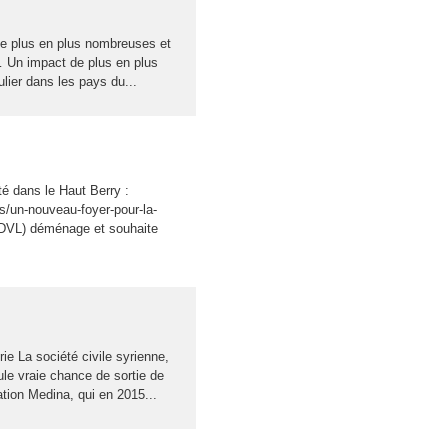
e plus en plus nombreuses et
… Un impact de plus en plus
lier dans les pays du...
lité dans le Haut Berry :
s/un-nouveau-foyer-pour-la-
DVL) déménage et souhaite
ie La société civile syrienne,
eule vraie chance de sortie de
ation Medina, qui en 2015...