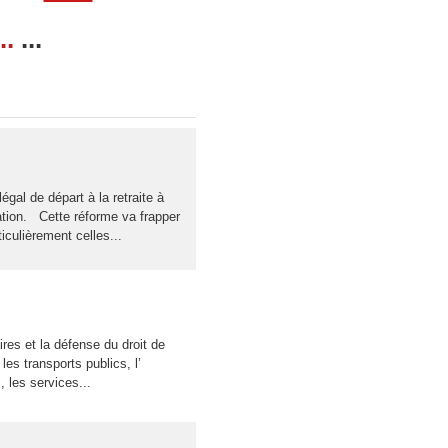
..
...
égal de départ à la retraite à
ation. Cette réforme va frapper
ticulièrement celles...
res et la défense du droit de
les transports publics, l’
 les services...