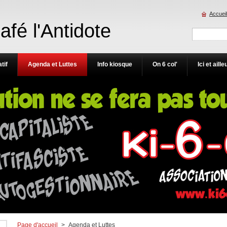
Accueil
Café l'Antidote
tif
Agenda et Luttes
Info kiosque
On 6 col'
Ici et aille
Page d'accueil
>
Agenda et Luttes