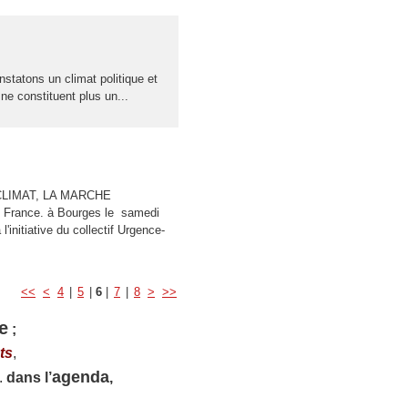
un climat politique et
 ne constituent plus un...
OI CLIMAT, LA MARCHE
e France. à Bourges le samedi
initiative du collectif Urgence-
<<
<
4
|
5
|
6
|
7
|
8
>
>>
e
;
ts
,
agenda
.
dans l’
,