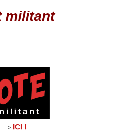
 militant
ICI !
---->