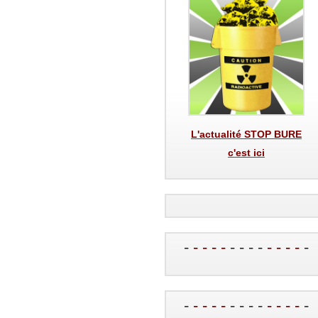
L'actualité STOP BURE
c'est ici
-
- - - -
- - - -
- - - -
-
-
- - - -
- - - -
- - - -
-