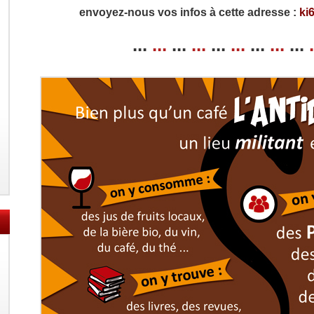
envoyez-nous vos infos à cette adresse :
ki
...
...
...
...
...
...
...
...
...
.