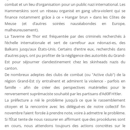
combat et un lieu d’organisation pour un public nazi international. Les
Hammerskins sont un réseau organisé en gang ultra-violent qui se
finance notamment grâce à ce « Hangar brun » dans les Côtes de
Meuse (et d’autres soirées nauséabondes en Europe,
malheureusement).
La Taverne de Thor est fréquentée par des criminels recherchés à
l’échelle internationale et sert de carrefour aux néonazi-es, des
Balkans jusqu’aux États-Unis. Certains d’entre eux, recherchés dans
d’autres pays, ont pu profiter de la négligence des autorités du Grand-
Est pour séjourner clandestinement chez les skinheads nazis du
canton.
De nombreux adeptes des clubs de combat (ou "Active club") de la
région Grand-Est s’y entraînent et admirent la violence - parfois en
famille - afin de créer des perspectives matérielles pour le
renversement suprémaciste souhaité par les partisans d’Ad0lf H!tler.
La préfecture a nié le problème jusqu’à ce que le rassemblement
citoyen et la rencontre avec les délégué⋅es de notre collectif fin
novembre l’aient forcée à prendre note, voire à admettre le problème.
Si l’État tente de nous rassurer en affirmant que des procédures sont
en cours, nous attendons toujours des actions concrètes sur le