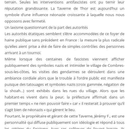
terrain. Seules les interventions antifascistes ont pu ternir leur
réputation grandissante. La Taverne de Thor est aujourd’hui un
symbole d’une influence néonazie croissante à laquelle nous nous
opposons avec fermeté.
Un laxisme questionnant de la part des autorités
Les autorités étatiques semblent s’être accommodées de ce foyer de
haine publique sans précédent en France : la mesure la plus radicale
qu’elles aient prise a été de faire de simples contrôles des personnes
arrivant à un tournoi.
Même lorsque des centaines de fascistes viennent afficher
publiquement des symboles nazis et intimider le village de Combres-
sous-les-côtes, les visites des gendarmes se déroulent dans une
ambiance cordiale alors que le trouble à l’ordre public est manifeste
puisque des tatouages et symboles nazis (croix gammée, négation de
la shoah...) sont exhibés dans les rues du village. Alors que les
habitant⋅es vivent dans la peur, la préfecture affirmait dans un
premier temps « ne rien pouvoir faire » car « il resterait à prouver qu’il
s’agit bien de néonazis » qui gèrent le lieu.
Pourtant, le propriétaire et gérant de cette Taverne, Jérémy F., est une
personnalité qui diffuse publiquement son idéologie et répond à tous
les critères du fascisme. Avec ses collègues de l’ouest lorrain, ils