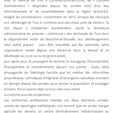
Avec la Taverne de Thor à Combres-sous-les-côtes, les « Lorraine
Hammerskins » disposent depuis les années 2010 d’un lieu
d’entraînement et de rassemblement dans la région Grand-Est.
Malgré les protestations, notamment en 2015, lorsque les néonazis
ont déménagé de Toul à Combres-sous-les-côtes, près de Verdun, ils
ont réussi à s’implanter durablement. Après la fermeture
administrative du premier « clubhouse » des skinheads de Toul dans
le département voisin de Meurthe-et-Moselle, leur déménagement
s’est avéré payant : sans être inquiétée par les autorités, cette
organisation existe depuis une décennie dans la Meuse et se
développe au vu et au su du grand public.
Jour après jour, ils propagent le racisme, la misogynie, l’homophobie,
l’handiphobie et l’antisémitisme devant nos portes : toute cette
propagande de l’idéologie fasciste que les médias des ultra-riches
propriétaires, catholiques intégristes et bourgeois radicalisés montent
en épingle depuis des années pour diviser la population et propager
la haine. Nous savons déjà où tout cela nous mène.
La taverne sous les projecteurs
Les recherches antifascistes menées ces deux dernières années,
suivies de reportages médiatiques, ont montré que cet ancien hangar
agricole est devenu un centre d’entraînement hebdomadaire au