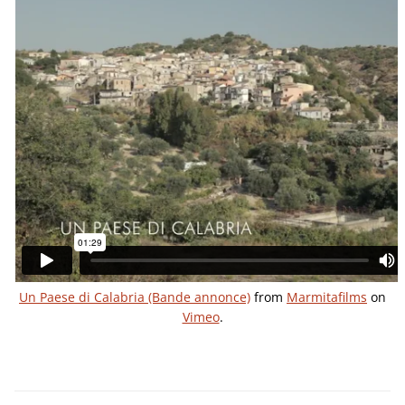
Un Paese di Calabria (Bande annonce)
from
Marmitafilms
on
Vimeo
.