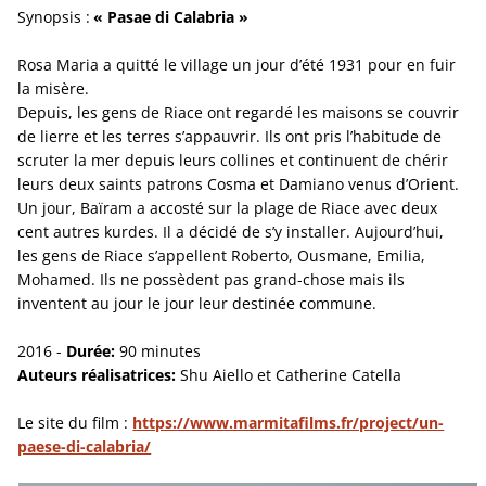
Synopsis :
« Pasae di Calabria »
Rosa Maria a quitté le village un jour d’été 1931 pour en fuir
la misère.
Depuis, les gens de Riace ont regardé les maisons se couvrir
de lierre et les terres s’appauvrir. Ils ont pris l’habitude de
scruter la mer depuis leurs collines et continuent de chérir
leurs deux saints patrons Cosma et Damiano venus d’Orient.
Un jour, Baïram a accosté sur la plage de Riace avec deux
cent autres kurdes. Il a décidé de s’y installer. Aujourd’hui,
les gens de Riace s’appellent Roberto, Ousmane, Emilia,
Mohamed. Ils ne possèdent pas grand-chose mais ils
inventent au jour le jour leur destinée commune.
2016 -
Durée:
90 minutes
Auteurs réalisatrices:
Shu Aiello et Catherine Catella
Le site du film :
https://www.marmitafilms.fr/project/un-
paese-di-calabria/