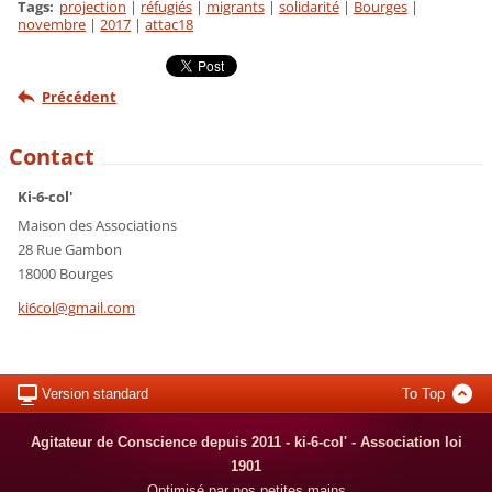
Tags
:
projection
|
réfugiés
|
migrants
|
solidarité
|
Bourges
|
novembre
|
2017
|
attac18
Précédent
Contact
Ki-6-col'
Maison des Associations
28 Rue Gambon
18000 Bourges
ki6col@g
mail.com
Version standard
To Top
Agitateur de Conscience depuis 2011 - ki-6-col' - Association loi
1901
Optimisé par nos petites mains