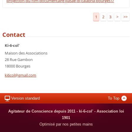
projection-du-film-documentaire-pasae-di-calabria-bourges1/
1
2
3
>
>>
Contact
Ki-6-col'
Maison des Associations
28 Rue Gambon
18000 Bourges
ki6col@g
mail.com
Version standard
To Top
Agitateur de Conscience depuis 2011 - ki-6-col' - Association loi
1901
Optimisé par nos petites mains