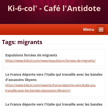
Ki-6-col' - Café l'Antidote
Menu
Tags: migrants
Expulsions forcées de migrants
https://www.ki6col.com/news/expulsions-forcees-de-migrants/
La France déporte vers l'Italie qui travaille avec les bandes
d'assassins libyens
https://www.ki6col.com/news/la-france-deporte-vers-litalie-qui-
travaille-avec-les-bandes-dassassins-libyens1/
La France déporte vers l'Italie qui travaille avec les bandes