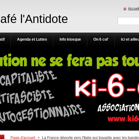
Accueil
Café l'Antidote
tif
Agenda et Luttes
Info kiosque
On 6 col'
Ici et aille
Page d'accueil
>
La France déporte vers l'Italie qui travaille avec les band