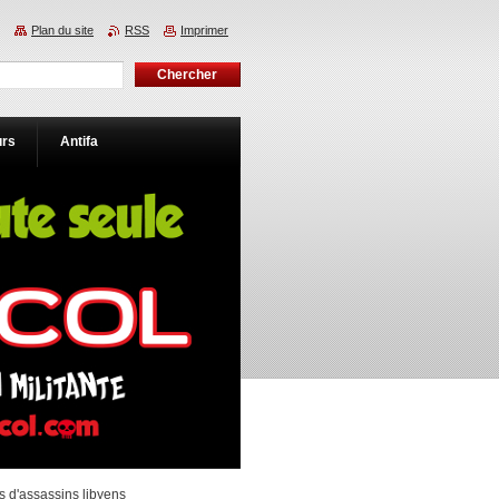
Plan du site
RSS
Imprimer
urs
Antifa
es d'assassins libyens