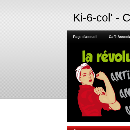
Ki-6-col' - 
Page d'accueil
Café Associa