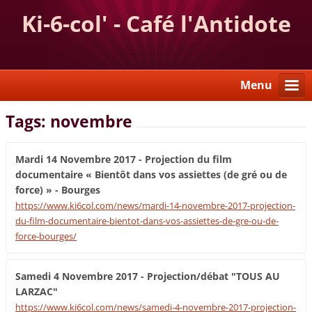
Ki-6-col' - Café l'Antidote
Menu
Tags: novembre
Mardi 14 Novembre 2017 - Projection du film
documentaire « Bientôt dans vos assiettes (de gré ou de
force) » - Bourges
https://www.ki6col.com/news/mardi-14-novembre-2017-projection-
du-film-documentaire-bientot-dans-vos-assiettes-de-gre-ou-de-
force-bourges/
Samedi 4 Novembre 2017 - Projection/débat "TOUS AU
LARZAC"
https://www.ki6col.com/news/samedi-4-novembre-2017-projection-