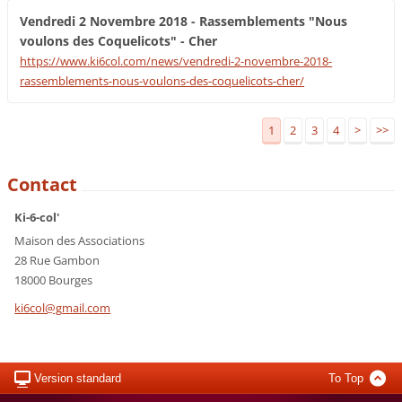
Vendredi 2 Novembre 2018 - Rassemblements "Nous
voulons des Coquelicots" - Cher
https://www.ki6col.com/news/vendredi-2-novembre-2018-
rassemblements-nous-voulons-des-coquelicots-cher/
1
2
3
4
>
>>
Contact
Ki-6-col'
Maison des Associations
28 Rue Gambon
18000 Bourges
ki6col@g
mail.com
Version standard
To Top