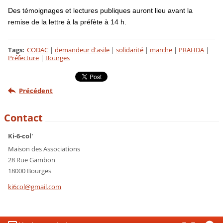
Des témoignages et lectures publiques auront lieu avant la
remise de la lettre à la préfète à 14 h.
Tags
:
CODAC
|
demandeur d'asile
|
solidarité
|
marche
|
PRAHDA
|
Préfecture
|
Bourges
Précédent
Contact
Ki-6-col'
Maison des Associations
28 Rue Gambon
18000 Bourges
ki6col@g
mail.com