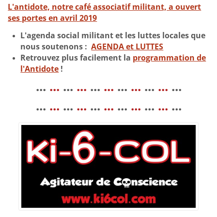
L'antidote, notre café associatif militant, a ouvert
ses portes en avril 2019
L'agenda social militant et les luttes locales que
nous soutenons
:
AGENDA et LUTTES
Retrouvez plus facilement la
programmation de
l'Antidote
!
...
...
...
...
...
...
...
...
...
...
...
...
...
...
...
...
...
...
...
...
...
...