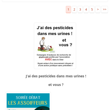
1
2
3
4
5
>
>>
J’ai des pesticides dans mes urines !
et vous ?