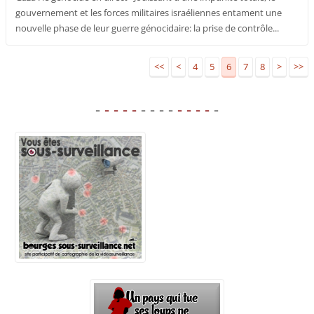
gouvernement et les forces militaires israéliennes entament une
nouvelle phase de leur guerre génocidaire: la prise de contrôle...
<<
<
4
5
6
7
8
>
>>
-
- - - -
- - - -
- - - -
-