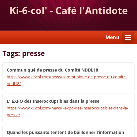
Ki-6-col' - Café l'Antidote
Menu
Tags: presse
Communiqué de presse du Comité NDDL18
https://www.ki6col.com/news/communique-de-presse-du-comite-
nddl18/
L' EXPO des Inserockuptibles dans la presse
https://www.ki6col.com/news/l-expo-des-inserockuptibles-dans-la-
presse/
Quand les puissants tentent de bâillonner l’information