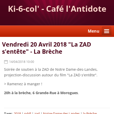
Ki-6-col' - Café l'Antidote
Menu
Vendredi 20 Avril 2018 "La ZAD
s'entête" - La Brèche
14/04/2018 10:00
Soirée de soutien à la ZAD de Notre Dame-des-Landes,
projection-discussion autour du film "La ZAD s'entête".
> Ramenez à manger !
20h à la brèche, 6 Grande-Rue à Morogues
.
Tags
:
2018
|
nddl
|
zad
|
Notre-Dame des Landes
|
la Brèche