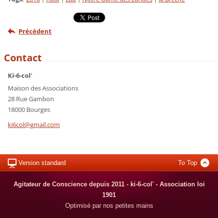
Précédent
Contact
Ki-6-col'
Maison des Associations
28 Rue Gambon
18000 Bourges
ki6col@g
mail.com
Version standard
To Top
Agitateur de Conscience depuis 2011 - ki-6-col' - Association loi
1901
Optimisé par nos petites mains