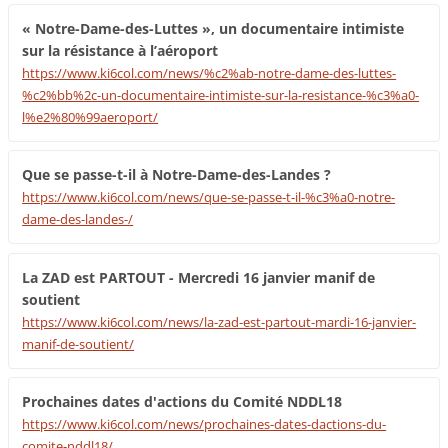
« Notre-Dame-des-Luttes », un documentaire intimiste
sur la résistance à l’aéroport
https://www.ki6col.com/news/%c2%ab-notre-dame-des-luttes-
%c2%bb%2c-un-documentaire-intimiste-sur-la-resistance-%c3%a0-
l%e2%80%99aeroport/
Que se passe-t-il à Notre-Dame-des-Landes ?
https://www.ki6col.com/news/que-se-passe-t-il-%c3%a0-notre-
dame-des-landes-/
La ZAD est PARTOUT - Mercredi 16 janvier manif de
soutient
https://www.ki6col.com/news/la-zad-est-partout-mardi-16-janvier-
manif-de-soutient/
Prochaines dates d'actions du Comité NDDL18
https://www.ki6col.com/news/prochaines-dates-dactions-du-
comite-nddl18/