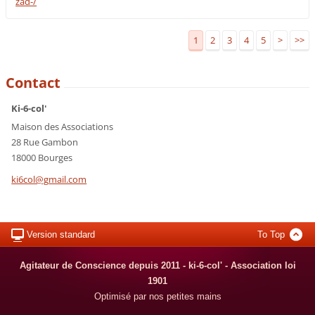
zad-/
1
2
3
4
5
>
>>
Contact
Ki-6-col'
Maison des Associations
28 Rue Gambon
18000 Bourges
ki6col@g
mail.com
Version standard
To Top
Agitateur de Conscience depuis 2011 - ki-6-col' - Association loi
1901
Optimisé par nos petites mains