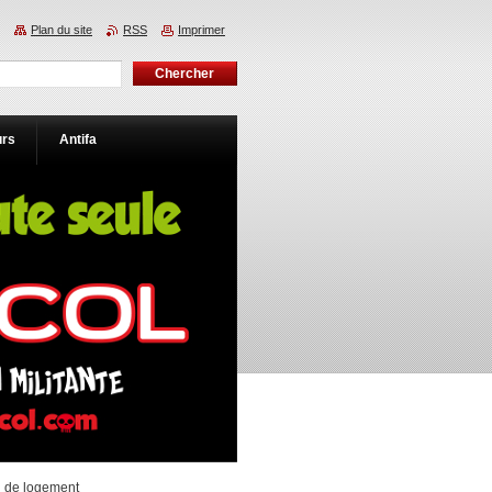
Plan du site
RSS
Imprimer
urs
Antifa
on de logement