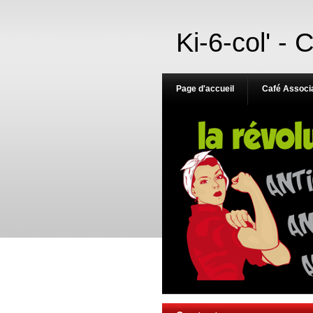
Ki-6-col' - 
Page d'accueil
Café Associa