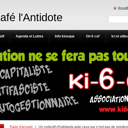
Accueil
Café l'Antidote
tif
Agenda et Luttes
Info kiosque
On 6 col'
Ici et aille
Page d'accueil
>
Un collectif d'habitants aide ceux qui n’ont pas de soluti