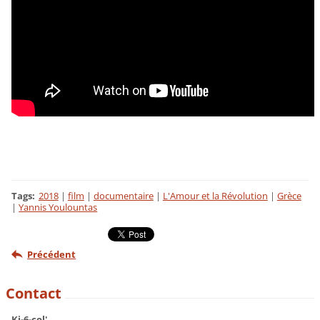
Tags
:
2018
|
film
|
documentaire
|
L'Amour et la Révolution
|
Grèce
|
Yannis Youlountas
Précédent
Contact
Ki-6-col'