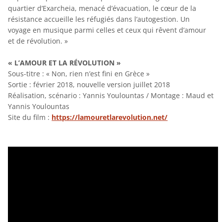
quartier d’Exarcheia, menacé d’évacuation, le cœur de la
résistance accueille les réfugiés dans l’autogestion. Un
voyage en musique parmi celles et ceux qui rêvent d’amour
et de révolution. »
« L’AMOUR ET LA RÉVOLUTION »
Sous-titre : « Non, rien n’est fini en Grèce »
Sortie : février 2018, nouvelle version juillet 2018
Réalisation, scénario : Yannis Youlountas / Montage : Maud et
Yannis Youlountas
Site du film :
https://lamouretlarevolution.net/