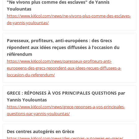
"Ne vivons plus comme des esclaves" de Yannis
Youlountas
https://www.ki6col.com/news/ne-vivons-plus-comme-des-esclaves-
de-yannis-youlountas/
Paresseux, profiteurs, anti-européens : des Grecs
répondent aux idées reçues diffusées à l’occasion du
référendum
https://www.ki6col.com/news/paresseux-profiteurs-anti-
europeens-des-grecs-repondent-aux-idees-recues-diffusees-a-
loccasion-du-referendum/
GRECE : RÉPONSES À VOS PRINCIPALES QUESTIONS par
Yannis Youlountas
https://www.ki6col.com/news/grece-reponses-a-vos-principales-
questions-par-yannis-youlountas/
Des centres autogérés en Grèce
https://www.ki6col.com/news/des-centres-autogeres-en-grece/