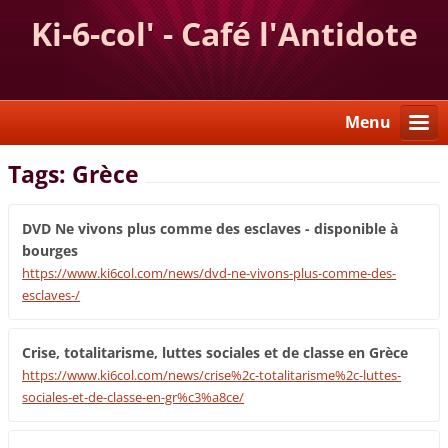
Ki-6-col' - Café l'Antidote
Menu
Tags: Grèce
DVD Ne vivons plus comme des esclaves - disponible à
bourges
https://www.ki6col.com/news/dvd-ne-vivons-plus-comme-des-
esclaves-/
Crise, totalitarisme, luttes sociales et de classe en Grèce
https://www.ki6col.com/news/crise%2c-totalitarisme%2c-luttes-
sociales-et-de-classe-en-gr%c3%a8ce/