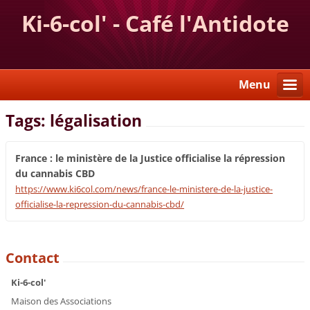
Ki-6-col' - Café l'Antidote
Menu
Tags: légalisation
France : le ministère de la Justice officialise la répression
du cannabis CBD
https://www.ki6col.com/news/france-le-ministere-de-la-justice-
officialise-la-repression-du-cannabis-cbd/
Contact
Ki-6-col'
Maison des Associations