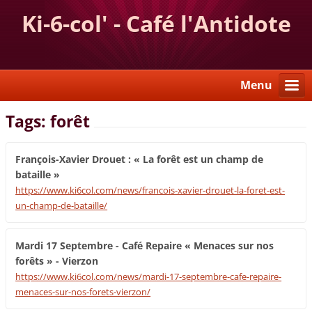
Ki-6-col' - Café l'Antidote
Menu
Tags: forêt
François-Xavier Drouet : « La forêt est un champ de
bataille »
https://www.ki6col.com/news/francois-xavier-drouet-la-foret-est-
un-champ-de-bataille/
Mardi 17 Septembre - Café Repaire « Menaces sur nos
forêts » - Vierzon
https://www.ki6col.com/news/mardi-17-septembre-cafe-repaire-
menaces-sur-nos-forets-vierzon/