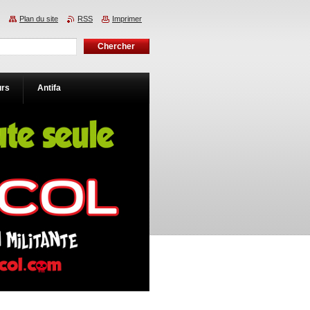
Plan du site
RSS
Imprimer
urs
Antifa