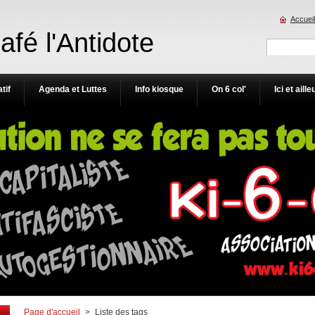
Accueil
Café l'Antidote
tif
Agenda et Luttes
Info kiosque
On 6 col'
Ici et aille
Page d'accueil
>
Liste des tags