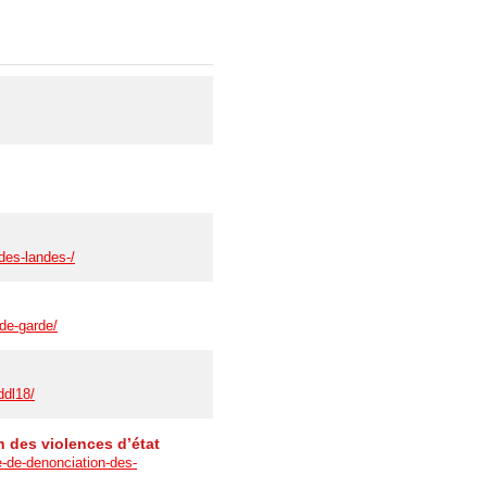
des-landes-/
de-garde/
ddl18/
n des violences d’état
e-de-denonciation-des-