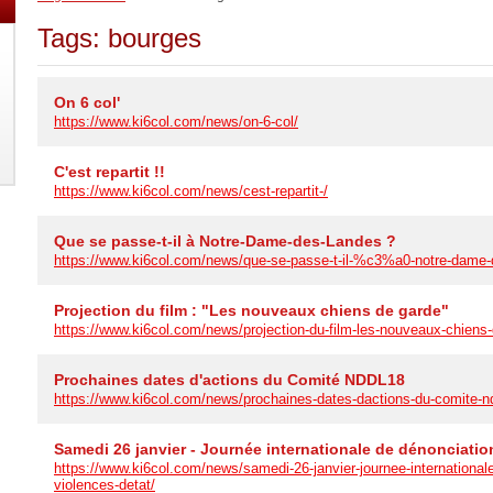
Tags: bourges
On 6 col'
https://www.ki6col.com/news/on-6-col/
C'est repartit !!
https://www.ki6col.com/news/cest-repartit-/
Que se passe-t-il à Notre-Dame-des-Landes ?
https://www.ki6col.com/news/que-se-passe-t-il-%c3%a0-notre-dame-
Projection du film : "Les nouveaux chiens de garde"
https://www.ki6col.com/news/projection-du-film-les-nouveaux-chiens-
Prochaines dates d'actions du Comité NDDL18
https://www.ki6col.com/news/prochaines-dates-dactions-du-comite-n
Samedi 26 janvier - Journée internationale de dénonciatio
https://www.ki6col.com/news/samedi-26-janvier-journee-international
violences-detat/