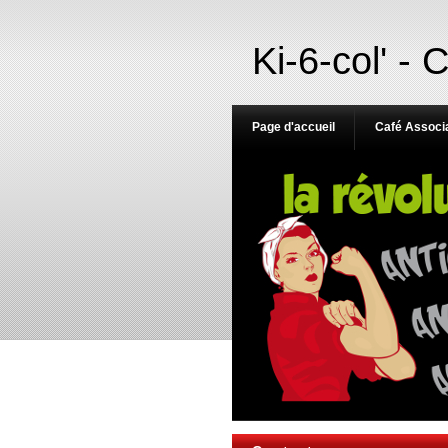
Ki-6-col' - 
Page d'accueil
Café Associa