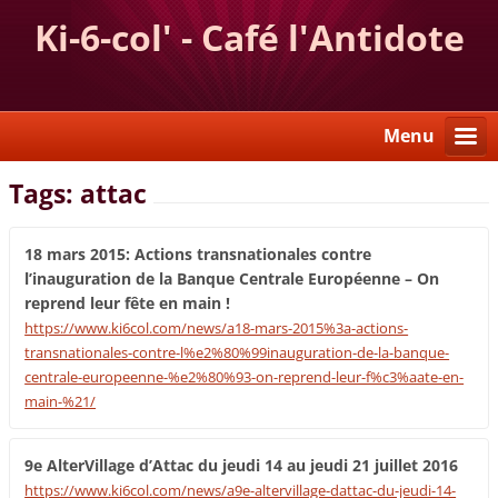
Ki-6-col' - Café l'Antidote
Menu
Tags: attac
18 mars 2015: Actions transnationales contre
l’inauguration de la Banque Centrale Européenne – On
reprend leur fête en main !
https://www.ki6col.com/news/a18-mars-2015%3a-actions-
transnationales-contre-l%e2%80%99inauguration-de-la-banque-
centrale-europeenne-%e2%80%93-on-reprend-leur-f%c3%aate-en-
main-%21/
9e AlterVillage d’Attac du jeudi 14 au jeudi 21 juillet 2016
https://www.ki6col.com/news/a9e-altervillage-dattac-du-jeudi-14-