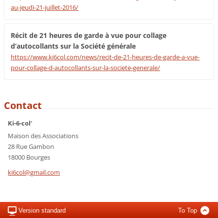
au-jeudi-21-juillet-2016/
Récit de 21 heures de garde à vue pour collage
d’autocollants sur la Société générale
https://www.ki6col.com/news/recit-de-21-heures-de-garde-a-vue-
pour-collage-d-autocollants-sur-la-societe-generale/
Contact
Ki-6-col'
Maison des Associations
28 Rue Gambon
18000 Bourges
ki6col@g
mail.com
Version standard
To Top