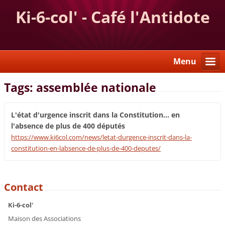
Ki-6-col' - Café l'Antidote
Menu
Tags: assemblée nationale
L'état d'urgence inscrit dans la Constitution... en
l'absence de plus de 400 députés
https://www.ki6col.com/news/letat-durgence-inscrit-dans-la-
constitution-en-labsence-de-plus-de-400-deputes/
Contact
Ki-6-col'
Maison des Associations