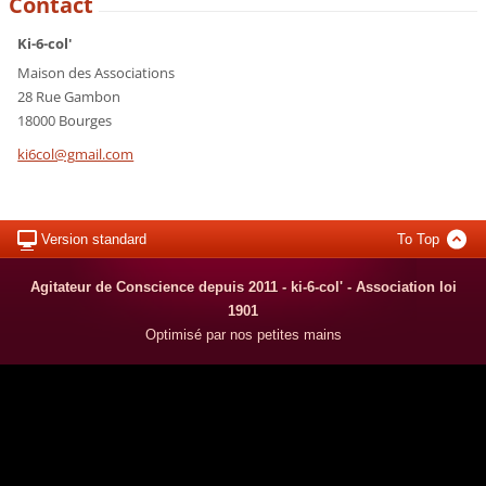
Contact
Ki-6-col'
Maison des Associations
28 Rue Gambon
18000 Bourges
ki6col@g
mail.com
Version standard
To Top
Agitateur de Conscience depuis 2011 - ki-6-col' - Association loi
1901
Optimisé par nos petites mains