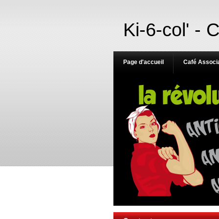
Ki-6-col' - 
Page d'accueil
Café Associa