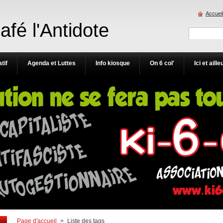
Accueil
Café l'Antidote
tif
Agenda et Luttes
Info kiosque
On 6 col'
Ici et aille
Page d'accueil
>
Liste des tags