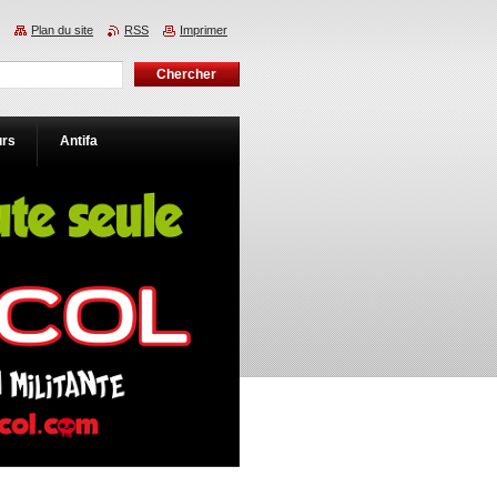
Plan du site
RSS
Imprimer
urs
Antifa