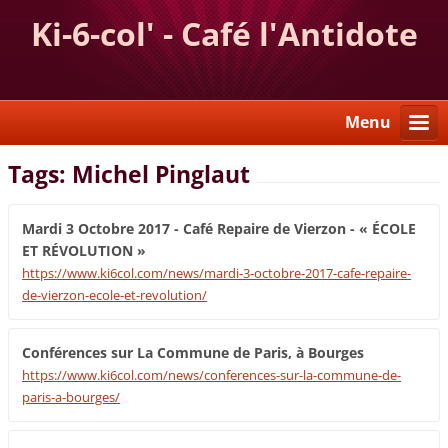
Ki-6-col' - Café l'Antidote
Menu
Tags: Michel Pinglaut
Mardi 3 Octobre 2017 - Café Repaire de Vierzon - « ÉCOLE
ET RÉVOLUTION »
https://www.ki6col.com/news/mardi-3-octobre-2017-cafe-repaire-
de-vierzon-ecole-et-revolution/
Conférences sur La Commune de Paris, à Bourges
https://www.ki6col.com/news/conferences-sur-la-commune-de-
paris-a-bourges/