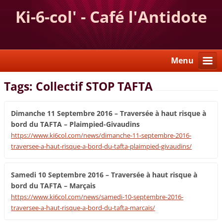
Ki-6-col' - Café l'Antidote
Menu
Tags: Collectif STOP TAFTA
Dimanche 11 Septembre 2016 – Traversée à haut risque à
bord du TAFTA – Plaimpied-Givaudins
https://www.ki6col.com/news/dimanche-11-septembre-2016-
traversee-a-haut-risque-a-bord-du-tafta-plaimpied-givaudins/
Samedi 10 Septembre 2016 – Traversée à haut risque à
bord du TAFTA – Marçais
https://www.ki6col.com/news/samedi-10-septembre-2016-
traversee-a-haut-risque-a-bord-du-tafta-marcais/