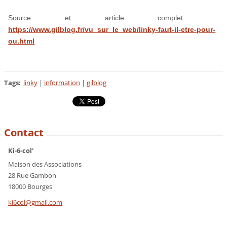
Source et article complet :
https://www.gilblog.fr/vu_sur_le_web/linky-faut-il-etre-pour-
ou.html
Tags
:
linky
|
information
|
gilblog
Contact
Ki-6-col'
Maison des Associations
28 Rue Gambon
18000 Bourges
ki6col@g
mail.com