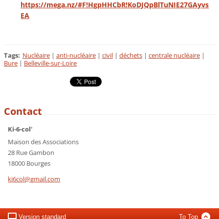
https://mega.nz/#F!HgpHHCbR!KoDJQpBlTuNIE27GAyvs
EA
Tags
:
Nucléaire
|
anti-nucléaire
|
civil
|
déchets
|
centrale nucléaire
|
Bure
|
Belleville-sur-Loire
Contact
Ki-6-col'
Maison des Associations
28 Rue Gambon
18000 Bourges
ki6col@g
mail.com
Version standard
To Top