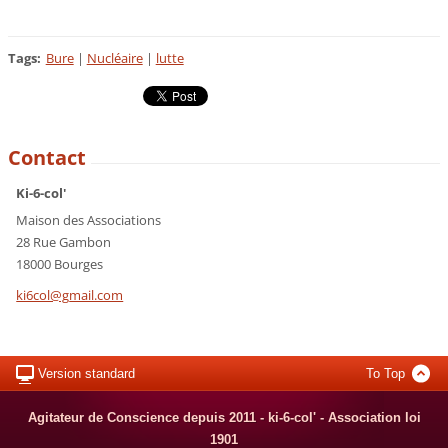
Tags
:
Bure
|
Nucléaire
|
lutte
Contact
Ki-6-col'
Maison des Associations
28 Rue Gambon
18000 Bourges
ki6col@g
mail.com
Version standard
To Top
Agitateur de Conscience depuis 2011 - ki-6-col' - Association loi
1901