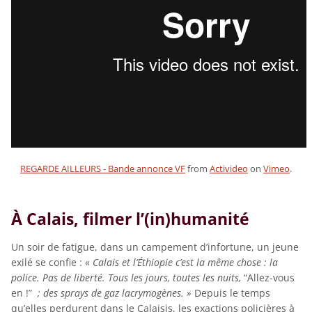
REGARDE AILLEURS - Bande annonce VF
from
Activideo
on
Vimeo
.
À Calais, filmer l’(in)humanité
Un soir de fatigue, dans un campement d’infortune, un jeune
exilé se confie : «
Calais et l’Éthiopie c’est la même chose : la
police. Pas de liberté. Tous les jours, toutes les nuits,
“Allez-vous
en !”
; des sprays de gaz lacrymogènes. »
Depuis le temps
qu’elles perdurent dans le Calaisis, les exactions policières à