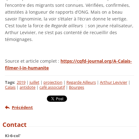
l’encontre des migrants sont connues. Vérifiées, confirmées,
attestées à longueur de rapports d’ONG. Mais on a beau
savoir l’ignominie, la voir s’étaler à l’écran donne le vertige.
C’est toute la force de
Regarde ailleurs
: son jeune réalisateur,
Arthur Levivier, ne s’est pas contenté de recueillir des
témoignages.
Source et article complet :
https://cqfd-journal.org/A-Calais-
filmer-l-in-humanite
Tags
:
2019
|
juillet
|
projection
|
Regarde Ailleurs
|
Arthur Levivier
|
Calais
|
antidote
|
café associatif
|
Bourges
Précédent
Contact
Ki-6-col'