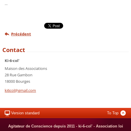
…
Précédent
Contact
Ki-6-col'
Maison des Associations
28 Rue Gambon
18000 Bourges
ki6col@g
mail.com
Version standard
To Top
Agitateur de Conscience depuis 2011 - ki-6-col' - Association loi