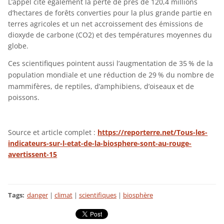
L’appel cite également la perte de près de 120,4 millions
d’hectares de forêts converties pour la plus grande partie en
terres agricoles et un net accroissement des émissions de
dioxyde de carbone (
CO2
) et des températures moyennes du
globe.
Ces scientifiques pointent aussi l’augmentation de 35
% de la
population mondiale et une réduction de 29
% du nombre de
mammifères, de reptiles, d’amphibiens, d’oiseaux et de
poissons.
Source et article complet :
https://reporterre.net/Tous-les-
indicateurs-sur-l-etat-de-la-biosphere-sont-au-rouge-
avertissent-15
Tags
:
danger
|
climat
|
scientifiques
|
biosphère