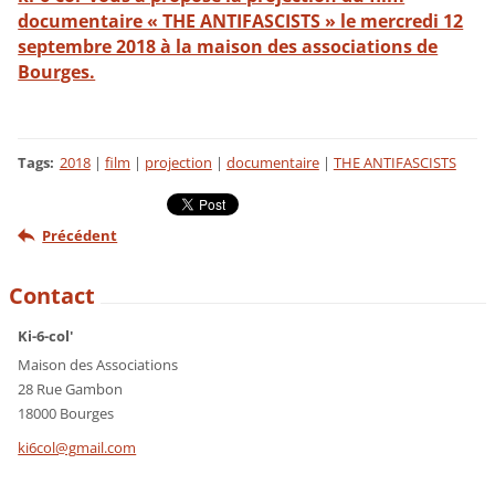
documentaire « THE ANTIFASCISTS » le mercredi 12
septembre 2018 à la maison des associations de
Bourges.
Tags
:
2018
|
film
|
projection
|
documentaire
|
THE ANTIFASCISTS
Précédent
Contact
Ki-6-col'
Maison des Associations
28 Rue Gambon
18000 Bourges
ki6col@g
mail.com