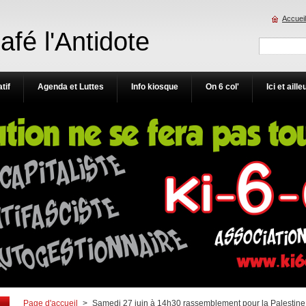
Accueil
Café l'Antidote
tif
Agenda et Luttes
Info kiosque
On 6 col'
Ici et aille
Page d'accueil
>
Samedi 27 juin à 14h30 rassemblement pour la Palestine