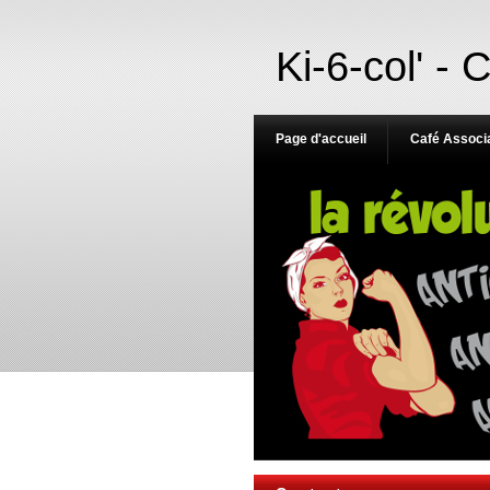
Ki-6-col' - 
Page d'accueil
Café Associa