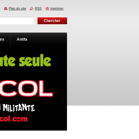
Plan du site
RSS
Imprimer
urs
Antifa