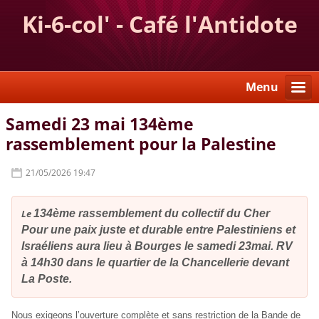
Ki-6-col' - Café l'Antidote
Menu
Samedi 23 mai 134ème
rassemblement pour la Palestine
21/05/2026 19:47
Le
1
3
4
ème rassemblement du collectif du Cher
Pour une paix juste et durable entre Palestiniens et
Israéliens
aura lieu
à Bourges
le samedi
23
mai.
RV
à 14h30
dans le quartier de la Chancellerie devant
La Poste.
Nous exigeons l’ouverture complète et sans restriction de la Bande de