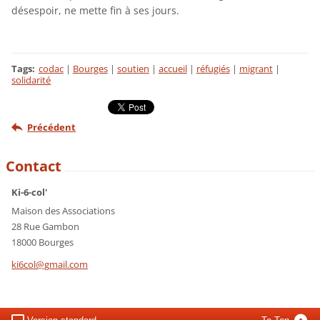
désespoir, ne mette fin à ses jours.
Tags
:
codac
|
Bourges
|
soutien
|
accueil
|
réfugiés
|
migrant
|
solidarité
Précédent
Contact
Ki-6-col'
Maison des Associations
28 Rue Gambon
18000 Bourges
ki6col@g
mail.com