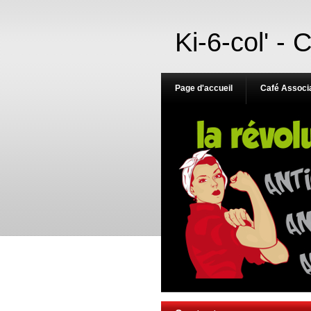
Ki-6-col' - 
Page d'accueil
Café Associa