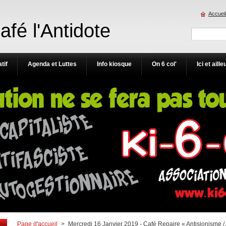
Accueil
Café l'Antidote
tif
Agenda et Luttes
Info kiosque
On 6 col'
Ici et aille
Page d'accueil
>
Mercredi 16 Janvier 2019 - Café Repaire « Antisionisme /