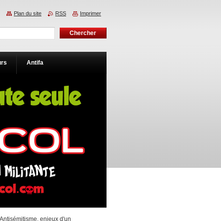
Plan du site
RSS
Imprimer
urs
Antifa
 Antisémitisme, enjeux d'un