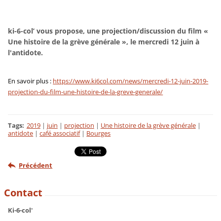
ki-6-col’ vous propose, une projection/discussion du film «
Une histoire de la grève générale », le mercredi 12 juin à
l'antidote.
En savoir plus :
https://www.ki6col.com/news/mercredi-12-juin-2019-
projection-du-film-une-histoire-de-la-greve-generale/
Tags
:
2019
|
juin
|
projection
|
Une histoire de la grève générale
|
antidote
|
café associatif
|
Bourges
Précédent
Contact
Ki-6-col'