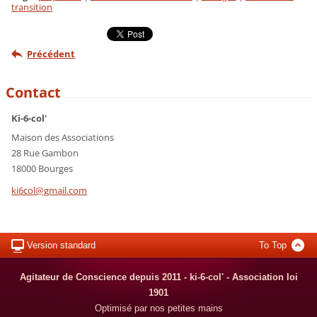
transition
Précédent
Contact
Ki-6-col'
Maison des Associations
28 Rue Gambon
18000 Bourges
ki6col@g
mail.com
Version standard
To Top
Agitateur de Conscience depuis 2011 - ki-6-col' - Association loi
1901
Optimisé par nos petites mains