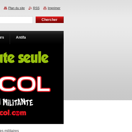
Plan du site
RSS
Imprimer
urs
Antifa
s militaires