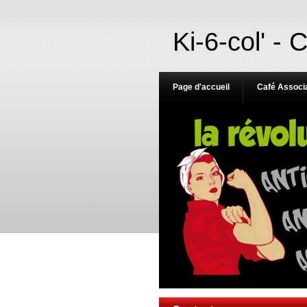
Ki-6-col' - 
Page d'accueil
Café Associa