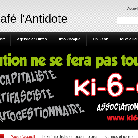
Accueil
Café l'Antidote
tif
Agenda et Luttes
Info kiosque
On 6 col'
Ici et aille
Page d'accueil
>
L'extrême droite européenne prend les armes et recrute de