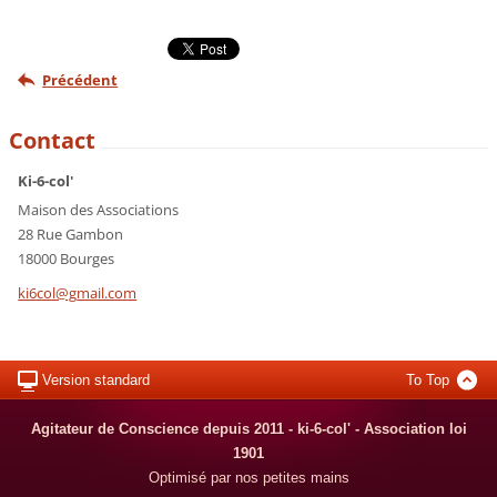
Précédent
Contact
Ki-6-col'
Maison des Associations
28 Rue Gambon
18000 Bourges
ki6col@g
mail.com
Version standard
To Top
Agitateur de Conscience depuis 2011 - ki-6-col' - Association loi
1901
Optimisé par nos petites mains