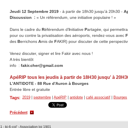
Jeudi 12 Septembre 2019
- à partir de 18h30 jusqu'à 20h30 -
A
Discussion :
« Un référendum, une initiative populaire ! »
Dans le cadre du
R
éférendum d’
I
nitiative
P
artagée, qui permettra
pour ou contre la privatisation des aéroports, rendez-vous avec
F
des
B
errichons
A
mis de
F
AKIR) pour discuter de cette perspecti
Venez discuter, signer et lire Fakir avec nous !
A très bientôt
info :
fakir.cher@gmail.com
ApéRIP tous les jeudis à partir de 18H30 jusqu' à 20H3
L'ANTIDOTE - 88 Rue d'Auron à Bourges
Entrée libre et gratuite
Tags
:
2019
|
septembre
|
ApéRIP
|
antidote
|
café associatif
|
Bourges
Précédent
- ki-6-col' - Association loi 1901