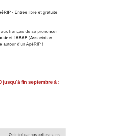
péRIP
- Entrée libre et gratuite
 aux français de se prononcer
akir
et l'
ABAF
(
A
ssociation
ve autour d'un ApéRIP !
0 jusqu’à fin septembre à :
Optimisé par nos petites mains