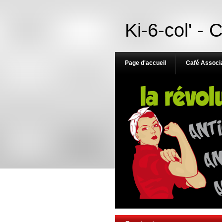
Ki-6-col' - 
Page d'accueil
Café Associa