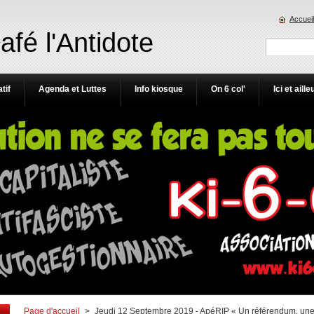
Accueil
Café l'Antidote
tif
Agenda et Luttes
Info kiosque
On 6 col'
Ici et aille
Page d'accueil
>
Jeudi 12 Septembre 2019 - ApéRIP « Un référendum, une in