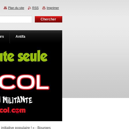
Plan du site
RSS
Imprimer
urs
Antifa
itiative populaire ! » - Bourges