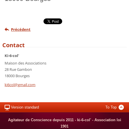
Précédent
Contact
Ki-6-col'
Maison des Associations
28 Rue Gambon
18000 Bourges
ki6col@g
mail.com
Version standard
To Top
Agitateur de Conscience depuis 2011 - ki-6-col' - Association loi
1901