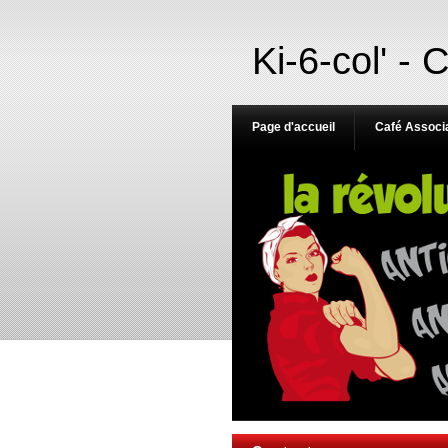
Ki-6-col' - 
Page d'accueil
Café Associa