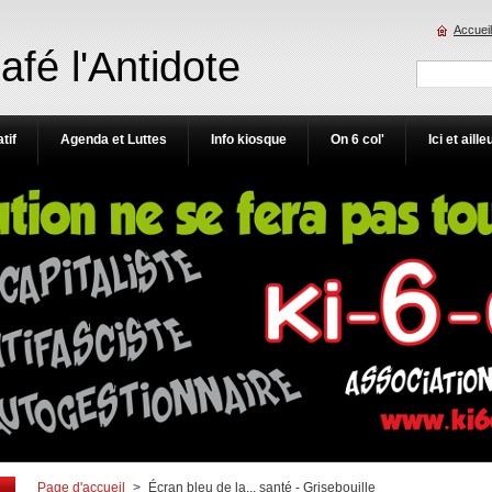
Accueil
Café l'Antidote
tif
Agenda et Luttes
Info kiosque
On 6 col'
Ici et aille
Page d'accueil
>
Écran bleu de la... santé - Grisebouille