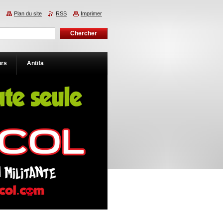
Plan du site
RSS
Imprimer
urs
Antifa