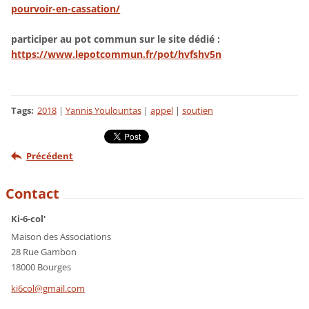
pourvoir-en-cassation/
participer au pot commun sur le site dédié :
https://www.lepotcommun.fr/pot/hvfshv5n
Tags
:
2018
|
Yannis Youlountas
|
appel
|
soutien
Précédent
Contact
Ki-6-col'
Maison des Associations
28 Rue Gambon
18000 Bourges
ki6col@g
mail.com