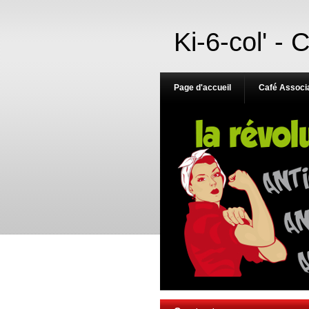
Ki-6-col' - 
Page d'accueil
Café Associa