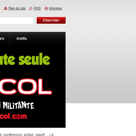
Plan du site
RSS
Imprimer
urs
Antifa
, conférence, action, manif …) à