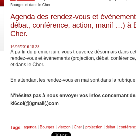
Bourges et dans le Cher.
Agenda des rendez-vous et évènements
débat, conférence, action, manif …) à 
Cher.
16/05/2016 15:28
À partir du premier juin, vous trouverez désormais dans cett
rendez-vous et évènements (projection, débat, conférence,
et dans le Cher.
En attendant les rendez-vous en mai sont dans la rubriqu
N'hésitez pas à nous envoyer vos infos concernant de
ki6col(@)gmail(.)com
Tags
:
agenda
|
Bourges
|
vierzon
|
Cher
|
projection
|
débat
|
conféren