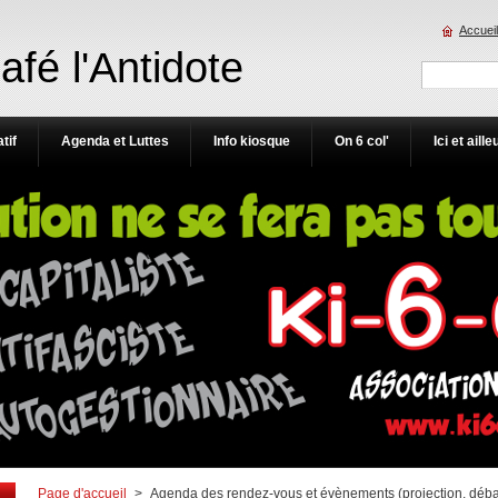
Accueil
Café l'Antidote
tif
Agenda et Luttes
Info kiosque
On 6 col'
Ici et aille
Page d'accueil
>
Agenda des rendez-vous et évènements (projection, débat