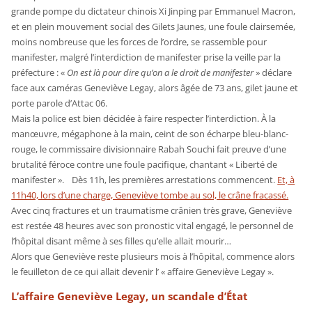
grande pompe du dictateur chinois Xi Jinping par Emmanuel Macron,
et en plein mouvement social des Gilets Jaunes, une foule clairsemée,
moins nombreuse que les forces de l’ordre, se rassemble pour
manifester, malgré l’interdiction de manifester prise la veille par la
préfecture : «
On est là pour dire qu’on a le droit de manifester
» déclare
face aux caméras Geneviève Legay, alors âgée de 73 ans, gilet jaune et
porte parole d’Attac 06.
Mais la police est bien décidée à faire respecter l’interdiction. À la
manœuvre, mégaphone à la main, ceint de son écharpe bleu-blanc-
rouge, le commissaire divisionnaire Rabah Souchi fait preuve d’une
brutalité féroce contre une foule pacifique, chantant « Liberté de
manifester ». Dès 11h, les premières arrestations commencent.
Et, à
11h40, lors d’une charge, Geneviève tombe au sol, le crâne fracassé.
Avec cinq fractures et un traumatisme crânien très grave, Geneviève
est restée 48 heures avec son pronostic vital engagé, le personnel de
l’hôpital disant même à ses filles qu’elle allait mourir…
Alors que Geneviève reste plusieurs mois à l’hôpital, commence alors
le feuilleton de ce qui allait devenir l’ « affaire Geneviève Legay ».
L’affaire Geneviève Legay, un scandale d’État