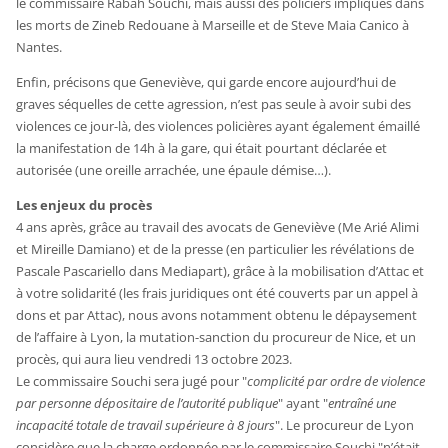
le commissaire Rabah Souchi, mais aussi des policiers impliqués dans
les morts de Zineb Redouane à Marseille et de Steve Maia Canico à
Nantes.
Enfin, précisons que Geneviève, qui garde encore aujourd’hui de
graves séquelles de cette agression, n’est pas seule à avoir subi des
violences ce jour-là, des violences policières ayant également émaillé
la manifestation de 14h à la gare, qui était pourtant déclarée et
autorisée (une oreille arrachée, une épaule démise…).
Les enjeux du procès
4 ans après, grâce au travail des avocats de Geneviève (Me Arié Alimi
et Mireille Damiano) et de la presse (en particulier les révélations de
Pascale Pascariello dans Mediapart), grâce à la mobilisation d’Attac et
à votre solidarité (les frais juridiques ont été couverts par un appel à
dons et par Attac), nous avons notamment obtenu le dépaysement
de l’affaire à Lyon, la mutation-sanction du procureur de Nice, et un
procès, qui aura lieu vendredi 13 octobre 2023.
Le commissaire Souchi sera jugé pour "
complicité par ordre de violence
par personne dépositaire de l’autorité publique
" ayant "
entraîné une
incapacité totale de travail supérieure à 8 jours
". Le procureur de Lyon
considère que la charge ordonnée par le commissaire Souchi "n’était