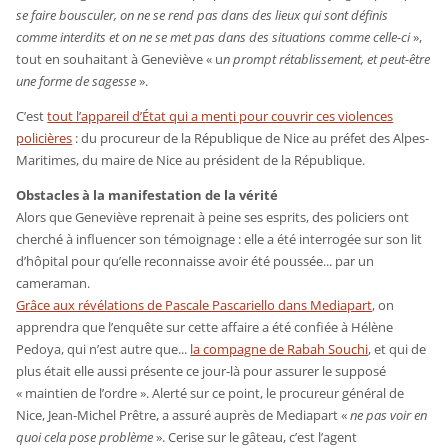
se faire bousculer, on ne se rend pas dans des lieux qui sont définis
comme interdits et on ne se met pas dans des situations comme celle-ci
»,
tout en souhaitant à Geneviève « u
n prompt rétablissement, et peut-être
une forme de sagesse
».
C’est
tout l’appareil d’État qui a menti pour couvrir ces violences
policières
: du procureur de la République de Nice au préfet des Alpes-
Maritimes, du maire de Nice au président de la République.
Obstacles à la manifestation de la vérité
Alors que Geneviève reprenait à peine ses esprits, des policiers ont
cherché à influencer son témoignage : elle a été interrogée sur son lit
d’hôpital pour qu’elle reconnaisse avoir été poussée... par un
cameraman.
Grâce aux révélations de Pascale Pascariello dans Mediapart
, on
apprendra que l’enquête sur cette affaire a été confiée à Hélène
Pedoya, qui n’est autre que...
la compagne de Rabah Souchi
, et qui de
plus était elle aussi présente ce jour-là pour assurer le supposé
« maintien de l’ordre ». Alerté sur ce point, le procureur général de
Nice, Jean-Michel Prêtre, a assuré auprès de Mediapart «
ne pas voir en
quoi cela pose problème
». Cerise sur le gâteau, c’est l’agent