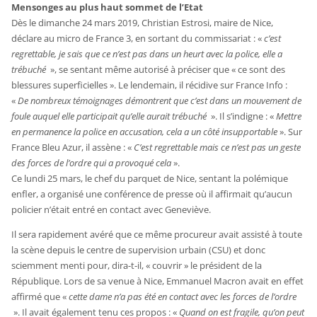
Mensonges au plus haut sommet de l’Etat
Dès le dimanche 24 mars 2019, Christian Estrosi, maire de Nice,
déclare au micro de France 3, en sortant du commissariat : «
c’est
regrettable, je sais que ce n’est pas dans un heurt avec la police, elle a
trébuché
», se sentant même autorisé à préciser que « ce sont des
blessures superficielles ». Le lendemain, il récidive sur France Info :
«
De nombreux témoignages démontrent que c’est dans un mouvement de
foule auquel elle participait qu’elle aurait trébuché
». Il s’indigne : «
Mettre
en permanence la police en accusation, cela a un côté insupportable
». Sur
France Bleu Azur, il assène : «
C’est regrettable mais ce n’est pas un geste
des forces de l’ordre qui a provoqué cela
».
Ce lundi 25 mars, le chef du parquet de Nice, sentant la polémique
enfler, a organisé une conférence de presse où il affirmait qu’aucun
policier n’était entré en contact avec Geneviève.
Il sera rapidement avéré que ce même procureur avait assisté à toute
la scène depuis le centre de supervision urbain (CSU) et donc
sciemment menti pour, dira-t-il, « couvrir » le président de la
République. Lors de sa venue à Nice, Emmanuel Macron avait en effet
affirmé que «
cette dame n’a pas été en contact avec les forces de l’ordre
». Il avait également tenu ces propos : «
Quand on est fragile, qu’on peut